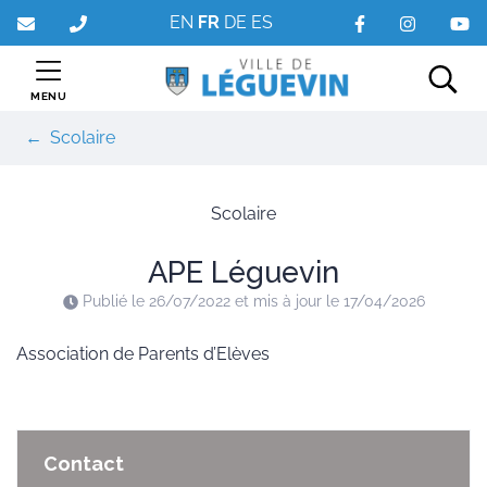
Gestion des traceurs
Aller
EN
FR
DE
ES
au
contenu
MENU
Rec
Scolaire
Scolaire
APE Léguevin
Publié le
26/07/2022
et mis à jour le
17/04/2026
Association de Parents d’Elèves
Contact