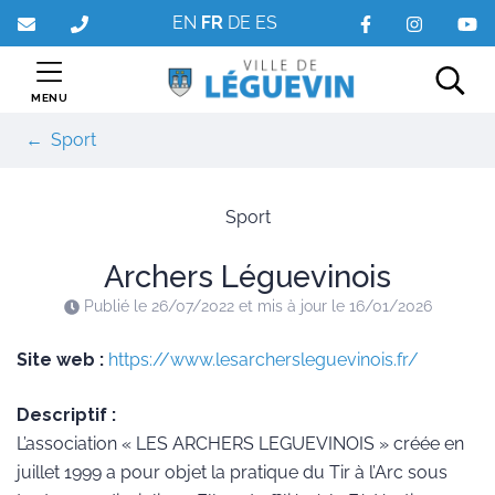
Gestion des traceurs
Aller
EN
FR
DE
ES
au
contenu
MENU
Rec
Sport
Sport
Archers Léguevinois
Publié le
26/07/2022
et mis à jour le
16/01/2026
Site web :
https://www.lesarchersleguevinois.fr/
Descriptif :
L’association « LES ARCHERS LEGUEVINOIS » créée en
juillet 1999 a pour objet la pratique du Tir à l’Arc sous