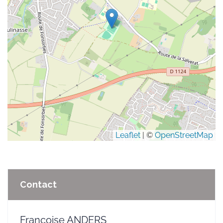
Leaflet
| ©
OpenStreetMap
Contact
Françoise ANDERS