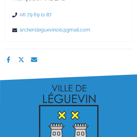
06 79 69 11 87
archersleguevinois@gmail.com