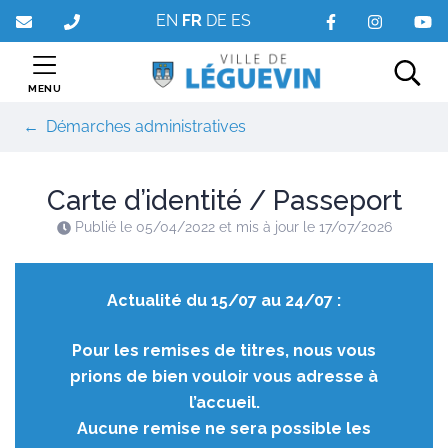
Gestion des traceurs
Aller
EN
FR
DE
ES
au
contenu
MENU
Rec
Démarches administratives
Carte d’identité / Passeport
Publié le
05/04/2022
et mis à jour le
17/07/2026
Actualité du 15/07 au 24/07 :
Pour les remises de titres, nous vous
prions de bien vouloir vous adresse à
l’accueil.
Aucune remise ne sera possible les