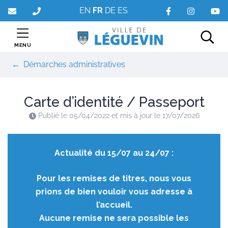
Gestion des traceurs
Aller
EN
FR
DE
ES
au
contenu
MENU
Rec
Démarches administratives
Carte d’identité / Passeport
Publié le
05/04/2022
et mis à jour le
17/07/2026
Actualité du 15/07 au 24/07 :
Pour les remises de titres, nous vous
prions de bien vouloir vous adresse à
l’accueil.
Aucune remise ne sera possible les