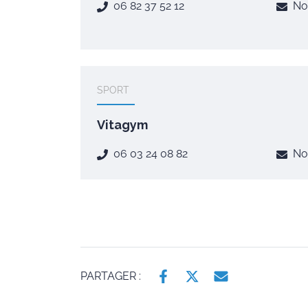
06 82 37 52 12
No
SPORT
Vitagym
06 03 24 08 82
No
PARTAGER :