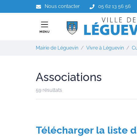
Gestion des traceurs
Aller
Nous contacter
05 62 13 56 56
au
contenu
MENU
Mairie de Léguevin
Vivre à Léguevin
Cu
Associations
59 résultats
Association Asso Associa
Télécharger la liste 