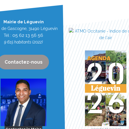
Mairie de Léguevin
. de Gascogne, 31490 Léguevin
05 62 13 56 56
Tél :
9 615 habitants (2022)
Contactez-nous