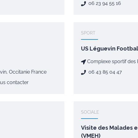
06 23 94 55 16
SPORT
US Léguevin Footbal
Complexe sportif des 
in, Occitanie France
06 43 85 04 47
us contacter
SOCIALE
Visite des Malades e
(VMEH)