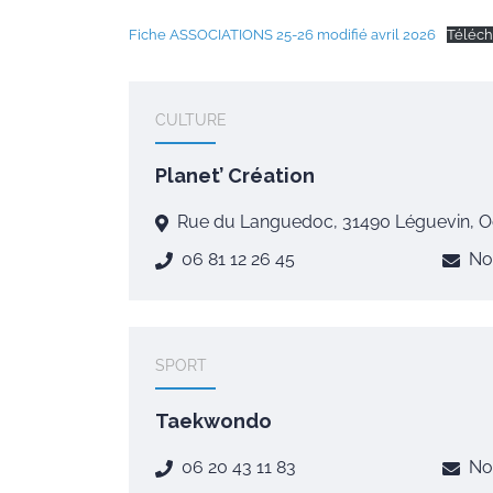
Fiche ASSOCIATIONS 25-26 modifié avril 2026
Téléch
CULTURE
Planet’ Création
Rue du Languedoc, 31490 Léguevin, Oc
06 81 12 26 45
No
SPORT
Taekwondo
06 20 43 11 83
No