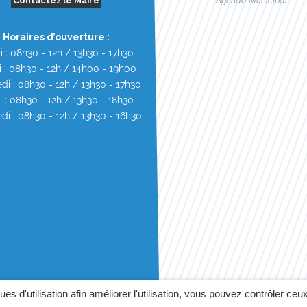
Contactez le Maire
Agenda Municipal
Horaires d’ouverture :
i : 08h30 - 12h / 13h30 - 17h30
 : 08h30 - 12h / 14h00 - 19h00
di : 08h30 - 12h / 13h30 - 17h30
i : 08h30 - 12h / 13h30 - 18h30
di : 08h30 - 12h / 13h30 - 16h30
GÉRER MES COOKIES
F
ques d'utilisation afin améliorer l'utilisation, vous pouvez contrôler ceu
MENTIONS LÉGALES
POLI