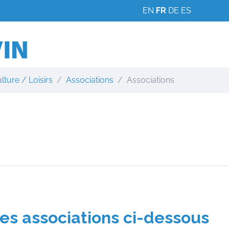
EN
FR
DE
ES
lture / Loisirs
Associations
Associations
des associations ci-dessous