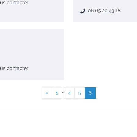
us contacter
06 65 20 43 18
us contacter
…
«
1
4
5
6